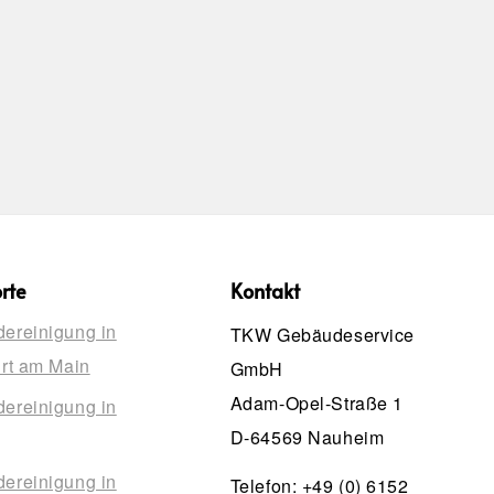
rte
Kontakt
ereinigung in
TKW Gebäudeservice
urt am Main
GmbH
Adam-Opel-Straße 1
ereinigung in
D-64569 Nauheim
ereinigung in
Telefon:
+49 (0) 6152