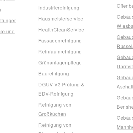
Offenb
Industriereinigung
n
Gebäud
Hausmeisterservice
htungen
Wiesb
HealthCleanService
ie und
Gebäud
Fassadenreinigung
Rüssel
Reinraumreinigung
Gebäud
Grünanlagenpflege
Darmst
Baureinigung
Gebäud
DGUV V3 Prüfung &
Aschaf
EDV-Reinigung
Gebäud
Reinigung von
Bensh
Großküchen
Gebäud
Reinigung von
Mannh