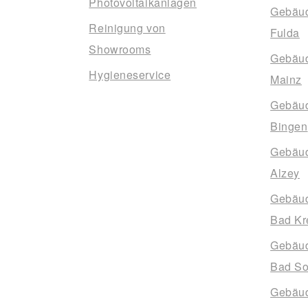
Photovoltaikanlagen
Gebäud
Reinigung von
Fulda
Showrooms
Gebäud
Hygieneservice
Mainz
Gebäud
Bingen
Gebäud
Alzey
Gebäud
Bad Kr
Gebäud
Bad So
Gebäud