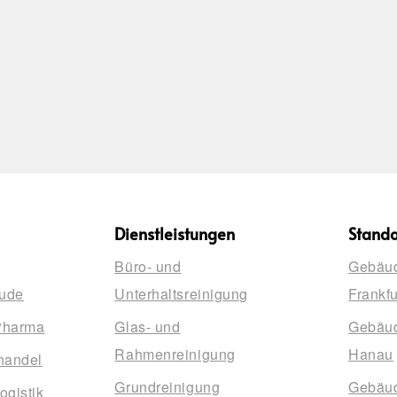
Dienstleistungen
Stando
Büro- und
Gebäud
ude
Unterhaltsreinigung
Frankf
Pharma
Glas- und
Gebäud
Rahmenreinigung
Hanau
handel
Grundreinigung
Gebäud
ogistik