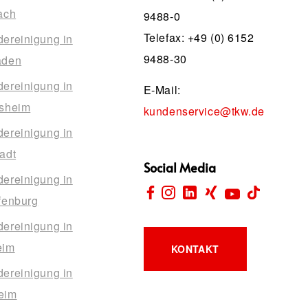
ach
9488-0
Telefax: +49 (0) 6152
ereinigung in
9488-30
aden
ereinigung in
E-Mail:
sheim
kundenservice@tkw.de
ereinigung in
adt
Social Media
ereinigung in
fenburg
ereinigung in
eim
KONTAKT
ereinigung in
eim