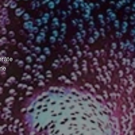
eräte
ine