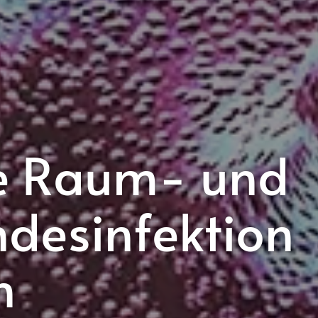
ge Raum- und
desinfektion
n