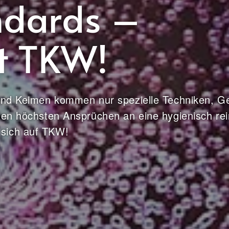
ndards –
it TKW!
 und Keimen kommen nur spezielle Techniken, G
 den höchsten Ansprüchen an eine hygienisch re
 sich auf TKW!