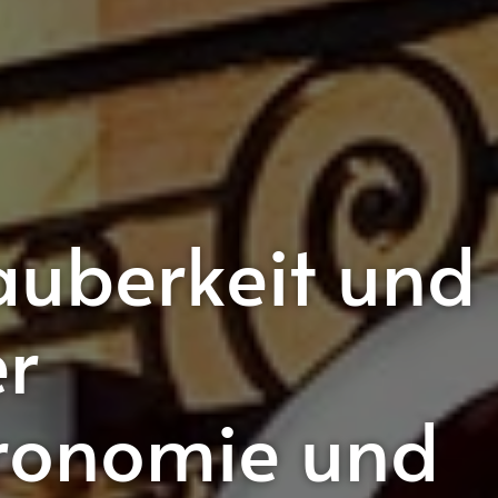
uberkeit und
er
ronomie und