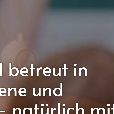
l betreut in
ene und
 natürlich mi