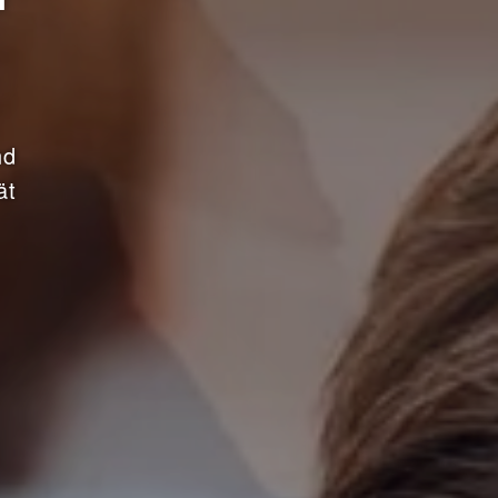
nd
ät