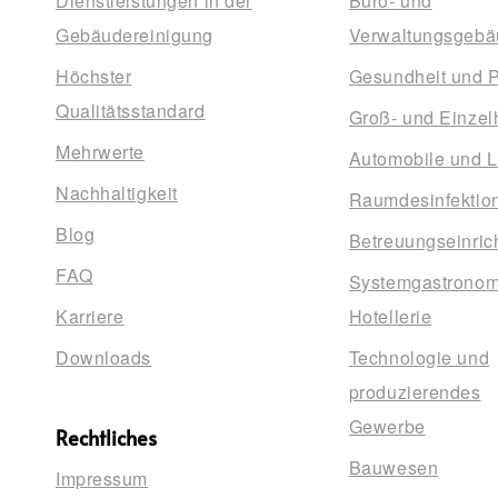
Dienstleistungen in der
Büro- und
Gebäudereinigung
Verwaltungsgebä
Höchster
Gesundheit und 
Qualitätsstandard
Groß- und Einzel
Mehrwerte
Automobile und L
Nachhaltigkeit
Raumdesinfektio
Blog
Betreuungseinric
FAQ
Systemgastronom
Karriere
Hotellerie
Downloads
Technologie und
produzierendes
Gewerbe
Rechtliches
Bauwesen
Impressum