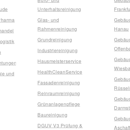
Büro- und
Gebäud
ude
Unterhaltsreinigung
Frankf
Pharma
Glas- und
Gebäud
Rahmenreinigung
Hanau
handel
Grundreinigung
Gebäud
ogistik
Offenb
Industriereinigung
n
Gebäud
Hausmeisterservice
htungen
Wiesb
HealthCleanService
ie und
Gebäud
Fassadenreinigung
Rüssel
Reinraumreinigung
Gebäud
Grünanlagenpflege
Darmst
Baureinigung
Gebäud
DGUV V3 Prüfung &
Aschaf