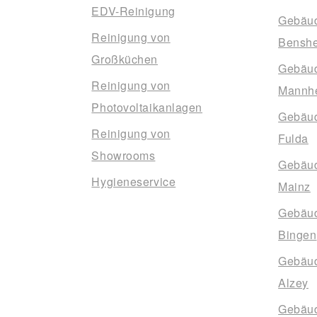
EDV-Reinigung
Gebäud
Reinigung von
Bensh
Großküchen
Gebäud
Reinigung von
Mannh
Photovoltaikanlagen
Gebäud
Reinigung von
Fulda
Showrooms
Gebäud
Hygieneservice
Mainz
Gebäud
Bingen
Gebäud
Alzey
Gebäud