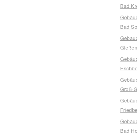
Bad Kr
Gebäud
Bad So
Gebäud
Gieße
Gebäud
Eschbo
Gebäud
Groß-G
Gebäud
Friedb
Gebäud
Bad H