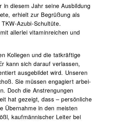
r in diesem Jahr seine Ausbildung
e, erhielt zur Begrüßung als
e TKW-Azubi-Schultüte.
mit allerlei vitaminreichen und
 Kollegen und die tat­kräftige
r kann sich da­rauf verlassen,
tiert aus­gebildet wird. Un­se­ren
hoß. Sie müssen en­ga­­giert ar­bei­
en. Doch die Anstrengungen
it hat gezeigt, dass – persönliche
ine Übernahme in den meisten
ößl, kaufmännischer Leiter bei