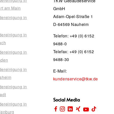
ereinigung in
TKW Gebäudeservice
urt am Main
GmbH
Adam-Opel-Straße 1
ereinigung in
D-64569 Nauheim
ereinigung in
Telefon:
+49 (0) 6152
ach
9488-0
Telefax: +49 (0) 6152
ereinigung in
9488-30
aden
ereinigung in
E-Mail:
sheim
kundenservice@tkw.de
ereinigung in
adt
Social Media
ereinigung in
fenburg