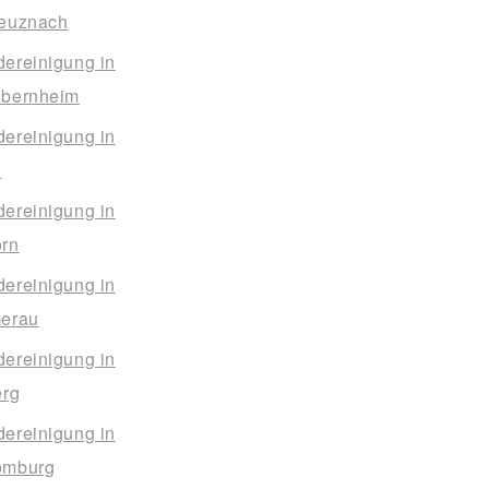
euznach
ereinigung in
bernheim
ereinigung in
n
ereinigung in
rn
ereinigung in
erau
ereinigung in
erg
ereinigung in
omburg