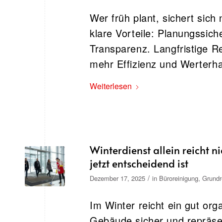
Wer früh plant, sichert sic
klare Vorteile: Planungssich
Transparenz. Langfristige R
mehr Effizienz und Werterhal
Weiterlesen
Winterdienst allein reicht
jetzt entscheidend ist
/
Dezember 17, 2025
in
Büroreinigung
,
Grundr
Im Winter reicht ein gut orga
Gebäude sicher und repräsent