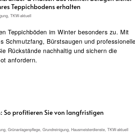
hres Teppichbodens erhalten
igung
,
TKW-aktuell
en Teppichböden im Winter besonders zu. Mit
us Schmutzfang, Bürstsaugen und professionell
ie Rückstände nachhaltig und sichern die
bot anfordern.
: So profitieren Sie von langfristigen
ung
,
Grünanlagenpflege
,
Grundreinigung
,
Hausmeisterdienste
,
TKW-aktuell