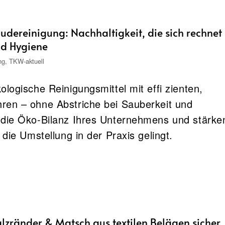
dereinigung: Nachhaltigkeit, die sich rechnet
nd Hygiene
ng
,
TKW-aktuell
logische Reinigungsmittel mit effi zienten,
ren – ohne Abstriche bei Sauberkeit und
 die Öko-Bilanz Ihres Unternehmens und stärke
 die Umstellung in der Praxis gelingt.
lzränder & Matsch aus textilen Belägen sicher